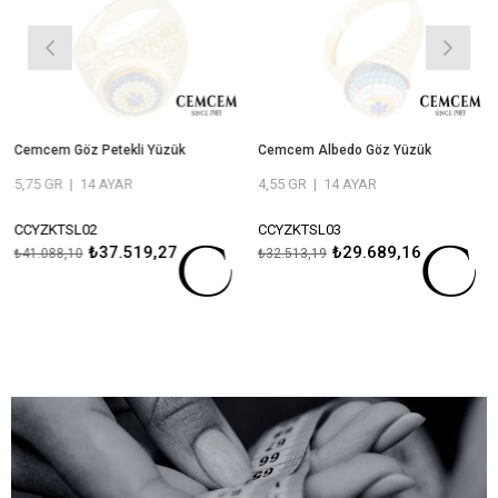
Cemcem Göz Petekli Yüzük
Cemcem Albedo Göz Yüzük
5,75 GR
|
14 AYAR
4,55 GR
|
14 AYAR
CCYZKTSL02
CCYZKTSL03
₺37.519,27
₺29.689,16
₺41.088,10
₺32.513,19
ÖMÜR BOYU BAKIM VE ONARIM
ÖMÜR BOYU BAKIM VE ONARIM
GARANTİLİ
GARANTİLİ