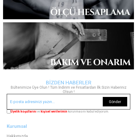
BİZDEN HABERLER
Bültenimize Üye Olun ! Tüm İndirim ve Fırsatlardan İlk Sizin Haberiniz
Olsun !
Gönder
Üyelik koşullarını
ve
kişisel verilerimin
korunmasını kabul ediyorum.
Kurumsal
Hakkımızda