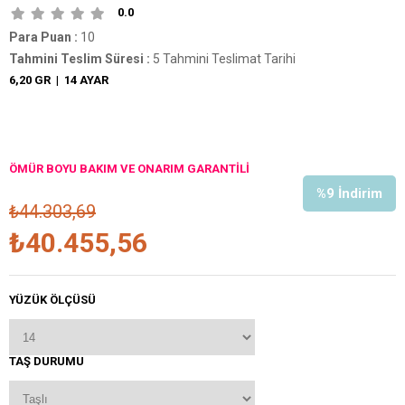
0.0
Para Puan
:
10
Tahmini Teslim Süresi
:
5 Tahmini Teslimat Tarihi
6,20 GR
|
14 AYAR
ÖMÜR BOYU BAKIM VE ONARIM GARANTİLİ
%
9
İndirim
₺44.303,69
₺40.455,56
YÜZÜK ÖLÇÜSÜ
TAŞ DURUMU