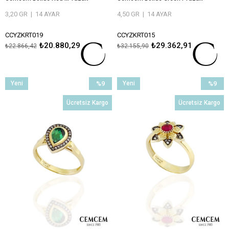
3,20 GR
|
14 AYAR
4,50 GR
|
14 AYAR
CCYZKRT019
CCYZKRT015
₺20.880,29
₺29.362,91
₺22.866,42
₺32.155,90
ÖMÜR BOYU BAKIM VE ONARIM
ÖMÜR BOYU BAKIM VE ONARIM
GARANTİLİ
GARANTİLİ
Yeni
%9
Yeni
%9
Ürün
İndirim
Ürün
İndirim
Ücretsiz Kargo
Ücretsiz Kargo
%9İndirim
%9İndiri