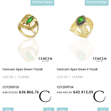
Ücretsiz Kargo
Ücretsiz Kargo
%9İndirim
%9İndiri
Cemcem Apex Green I Yüzük
Cemcem Apex Green II Yüzük
5,65 GR
|
14 AYAR
6,50 GR
|
14 AYAR
CCYZKRT03
CCYZKRT04
₺36.866,76
₺42.413,09
₺40.373,52
₺46.447,42
ÖMÜR BOYU BAKIM VE ONARIM
ÖMÜR BOYU BAKIM VE ONARIM
GARANTİLİ
GARANTİLİ
Yeni
%9
Yeni
%9