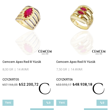
Cemcem Apex Red III Yüzük
Cemcem Apex Red IV Yüzük
8,00 GR
|
14 AYAR
7,50 GR
|
14 AYAR
CCYZKRT05
CCYZKRT06
₺52.200,72
₺48.938,18
₺57.166,05
₺53.593,17
ÖMÜR BOYU BAKIM VE ONARIM
ÖMÜR BOYU BAKIM VE ONARIM
GARANTİLİ
GARANTİLİ
Yeni
%9
Yeni
%9
Ürün
İndirim
Ürün
İndirim