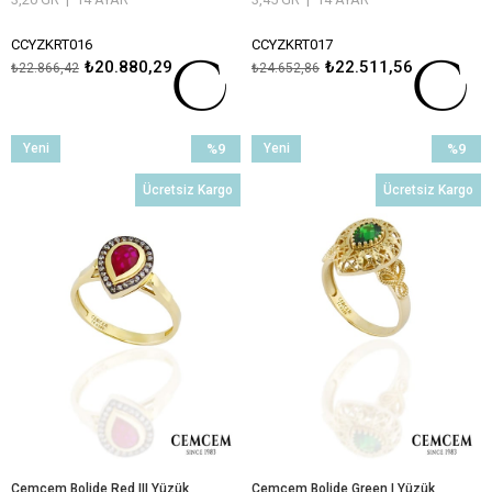
CCYZKRT016
CCYZKRT017
₺20.880,29
₺22.511,56
₺22.866,42
₺24.652,86
ÖMÜR BOYU BAKIM VE ONARIM
ÖMÜR BOYU BAKIM VE ONARIM
GARANTİLİ
GARANTİLİ
Yeni
%9
Yeni
%9
Ürün
İndirim
Ürün
İndirim
Ücretsiz Kargo
Ücretsiz Kargo
%9İndirim
%9İndiri
Cemcem Bolide Red III Yüzük
Cemcem Bolide Green I Yüzük