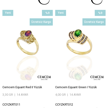
ÖMÜR BOYU BAKIM VE ONARIM
ÖMÜR BOYU BAKIM VE ONARIM
GARANTİLİ
GARANTİLİ
Yeni
%9
Yeni
%9
Ürün
İndirim
Ürün
İndirim
Ücretsiz Kargo
Ücretsiz Kargo
%9İndirim
%9İndiri
Cemcem Equant Red II Yüzük
Cemcem Equant Green I Yüzük
3,30 GR
|
14 AYAR
4,00 GR
|
14 AYAR
CCYZKRT011
CCYZKRT012