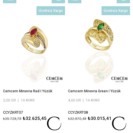
Ürün
İndirim
Ürün
İndirim
Ücretsiz Kargo
Ücretsiz Kargo
%9İndirim
%9İndiri
Cemcem Minevra Red I Yüzük
Cemcem Minevra Green I Yüzük
5,00 GR
|
14 AYAR
4,60 GR
|
14 AYAR
CCYZKRT07
CCYZKRT08
₺32.625,45
₺30.015,41
₺35.728,78
₺32.870,48