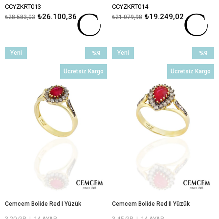
CCYZKRT013
CCYZKRT014
₺26.100,36
₺19.249,02
₺28.583,03
₺21.079,98
ÖMÜR BOYU BAKIM VE ONARIM
ÖMÜR BOYU BAKIM VE ONARIM
GARANTİLİ
GARANTİLİ
Yeni
%9
Yeni
%9
Ürün
İndirim
Ürün
İndirim
Ücretsiz Kargo
Ücretsiz Kargo
%9İndirim
%9İndiri
Cemcem Bolide Red I Yüzük
Cemcem Bolide Red II Yüzük
3,20 GR
|
14 AYAR
3,45 GR
|
14 AYAR