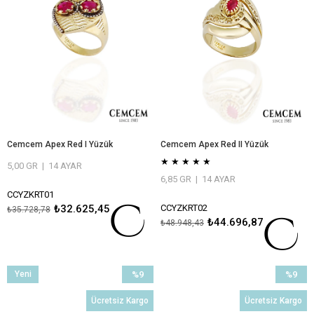
Cemcem Apex Red I Yüzük
Cemcem Apex Red II Yüzük
★
★
★
★
★
5,00 GR
|
14 AYAR
6,85 GR
|
14 AYAR
CCYZKRT01
₺32.625,45
CCYZKRT02
₺35.728,78
₺44.696,87
₺48.948,43
ÖMÜR BOYU BAKIM VE ONARIM
GARANTİLİ
ÖMÜR BOYU BAKIM VE ONARIM
GARANTİLİ
Yeni
%9
%9
Ürün
İndirim
İndirim
Ücretsiz Kargo
Ücretsiz Kargo
%9İndirim
%9İndiri