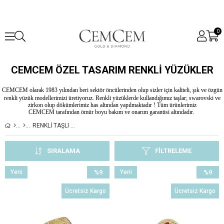
0
CEMCEM ÖZEL TASARIM RENKLİ YÜZÜKLER
CEMCEM olarak 1983 yılından beri sektör öncülerinden
olup sizler için kaliteli, şık ve özgün
renkli yüzük modellerimizi
üretiyoruz. Renkli yüzüklerde
kullandığımız taşlar;
swarovski ve
zirkon olup dökümlerimiz
has altından yapılmaktadır ! Tüm ürünlerimiz
CEMCEM
tarafından ömür boyu bakım ve onarım garantisi altındadır.
RENKLİ TAŞLI YÜZÜK
SIRALAMA
FILTRELEME
Yeni
%9
Yeni
%9
Ürün
İndirim
Ürün
İndirim
Ücretsiz Kargo
Ücretsiz Kargo
%9İndirim
%9İndiri