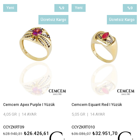
ÖMÜR BOYU BAKIM VE ONARIM
ÖMÜR BOYU BAKIM VE ONARIM
GARANTİLİ
GARANTİLİ
Yeni
%9
Yeni
%9
Ürün
İndirim
Ürün
İndirim
Ücretsiz Kargo
Ücretsiz Kargo
%9İndirim
%9İndiri
Cemcem Apex Purple I Yüzük
Cemcem Equant Red I Yüzük
4,05 GR
|
14 AYAR
5,05 GR
|
14 AYAR
CCYZKRT09
CCYZKRT010
₺26.426,61
₺32.951,70
₺28.940,31
₺36.086,07