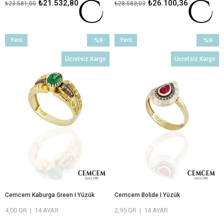
₺21.532,80
₺26.100,36
₺23.581,00
₺28.583,03
ÖMÜR BOYU BAKIM VE ONARIM
ÖMÜR BOYU BAKIM VE ONARIM
GARANTİLİ
GARANTİLİ
Yeni
%9
Yeni
%9
Ürün
İndirim
Ürün
İndirim
Ücretsiz Kargo
Ücretsiz Kargo
%9İndirim
%9İndiri
Cemcem Kaburga Green I Yüzük
Cemcem Bolide I Yüzük
4,00 GR
|
14 AYAR
2,95 GR
|
14 AYAR