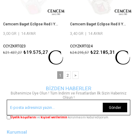
Cemcem Baget Eclipse Red I Yüzük
Cemcem Baget Eclipse Red II Yüzük
3,00 GR
|
14 AYAR
3,40 GR
|
14 AYAR
CCYZKRT023
CCYZKRT024
₺19.575,27
₺22.185,31
₺21.437,27
₺24.295,57
ÖMÜR BOYU BAKIM VE ONARIM
ÖMÜR BOYU BAKIM VE ONARIM
GARANTİLİ
GARANTİLİ
1
2
>
BİZDEN HABERLER
Bültenimize Üye Olun ! Tüm İndirim ve Fırsatlardan İlk Sizin Haberiniz
Olsun !
Gönder
Üyelik koşullarını
ve
kişisel verilerimin
korunmasını kabul ediyorum.
Kurumsal