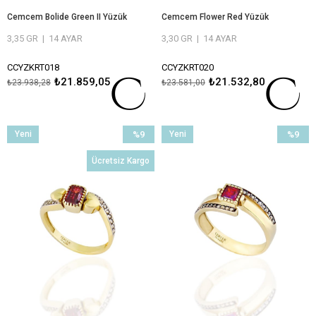
Cemcem Bolide Green II Yüzük
Cemcem Flower Red Yüzük
3,35 GR
|
14 AYAR
3,30 GR
|
14 AYAR
CCYZKRT018
CCYZKRT020
₺21.859,05
₺21.532,80
₺23.938,28
₺23.581,00
ÖMÜR BOYU BAKIM VE ONARIM
ÖMÜR BOYU BAKIM VE ONARIM
GARANTİLİ
GARANTİLİ
Yeni
%9
Yeni
%9
Ürün
İndirim
Ürün
İndirim
Ücretsiz Kargo
%9İndirim
%9İndiri