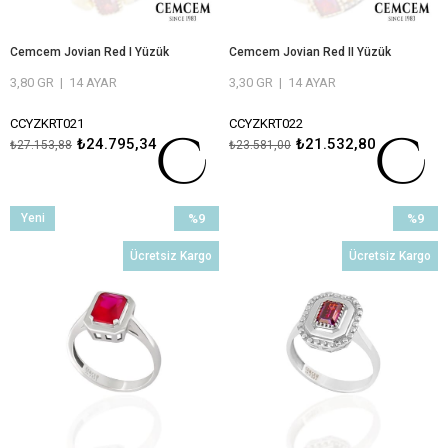
Cemcem Jovian Red I Yüzük
Cemcem Jovian Red II Yüzük
3,80 GR
|
14 AYAR
3,30 GR
|
14 AYAR
CCYZKRT021
CCYZKRT022
₺24.795,34
₺21.532,80
₺27.153,88
₺23.581,00
ÖMÜR BOYU BAKIM VE ONARIM
ÖMÜR BOYU BAKIM VE ONARIM
GARANTİLİ
GARANTİLİ
Yeni
%9
%9
Ürün
İndirim
İndirim
Ücretsiz Kargo
Ücretsiz Kargo
%9İndirim
%9İndiri